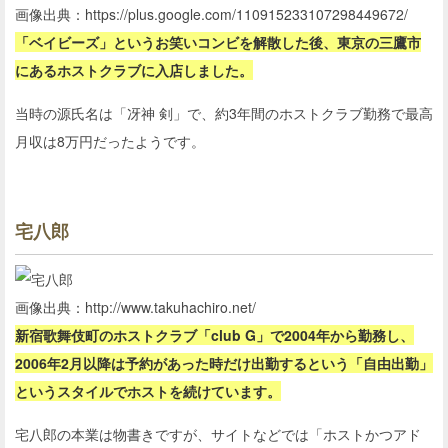
画像出典：https://plus.google.com/110915233107298449672/
「ベイビーズ」というお笑いコンビを解散した後、東京の三鷹市
にあるホストクラブに入店しました。
当時の源氏名は「冴神 剣」で、約3年間のホストクラブ勤務で最高
月収は8万円だったようです。
宅八郎
画像出典：http://www.takuhachiro.net/
新宿歌舞伎町のホストクラブ「club G」で2004年から勤務し、
2006年2月以降は予約があった時だけ出勤するという「自由出勤」
というスタイルでホストを続けています。
宅八郎の本業は物書きですが、サイトなどでは「ホストかつアド