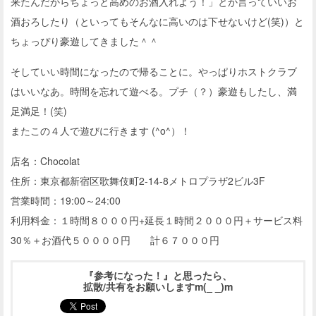
来たんだからちょっと高めのお酒入れよう！」とか言っていいお
酒おろしたり（といってもそんなに高いのは下せないけど(笑)）と
ちょっぴり豪遊してきました＾＾
そしていい時間になったので帰ることに。やっぱりホストクラブ
はいいなあ。時間を忘れて遊べる。プチ（？）豪遊もしたし、満
足満足！(笑)
またこの４人で遊びに行きます (^o^）！
店名：Chocolat
住所：東京都新宿区歌舞伎町2-14-8メトロプラザ2ビル3F
営業時間：19:00～24:00
利用料金：１時間８０００円+延長１時間２０００円＋サービス料
30％＋お酒代５００００円 計６７０００円
『参考になった！』と思ったら、
拡散/共有をお願いしますm(_ _)m