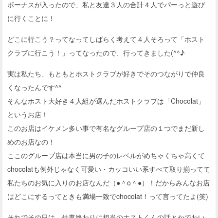
ボーナスが入ったので、私と友達３人の合計４人でパーっと遊び
に行くことに！
どこに行こう？ってなってしばらく考えて４人そろって「ホスト
クラブに行こう！」ってなったので、行ってきました(^^♪
実は私たち、もともとホストクラブが好きでそのつながりで仲良
くなったんです^^
そんなホスト大好き４人組が選んだホストクラブは「Chocolat」
というお店！
このお店はイケメン多い事で有名なグループ店の１つでまだ新し
めのお店なの！
ここのグループ店は本当に男の子のレベルがめちゃくちゃ高くて
chocolatも例外じゃなく可愛い・カッコいい系すべて取り揃ってて
私たちのお気に入りのお店なんだ（●＾o＾●）！だからみんなお店
はどこにするってときも満場一致でchocolat！って言ってたよ(笑)
それでその日は、仕事終わりに担当のホストくんの話とかでわい