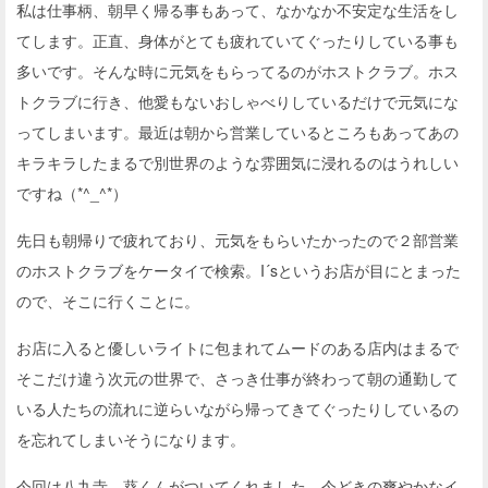
私は仕事柄、朝早く帰る事もあって、なかなか不安定な生活をし
てします。正直、身体がとても疲れていてぐったりしている事も
多いです。そんな時に元気をもらってるのがホストクラブ。ホス
トクラブに行き、他愛もないおしゃべりしているだけで元気にな
ってしまいます。最近は朝から営業しているところもあってあの
キラキラしたまるで別世界のような雰囲気に浸れるのはうれしい
ですね（*^_^*）
先日も朝帰りで疲れており、元気をもらいたかったので２部営業
のホストクラブをケータイで検索。I´sというお店が目にとまった
ので、そこに行くことに。
お店に入ると優しいライトに包まれてムードのある店内はまるで
そこだけ違う次元の世界で、さっき仕事が終わって朝の通勤して
いる人たちの流れに逆らいながら帰ってきてぐったりしているの
を忘れてしまいそうになります。
今回は八九寺 葵くんがついてくれました。今どきの爽やかなイ