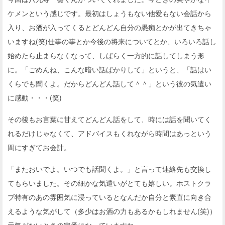
ケメンという感じです。最初はしょうもない他愛もない会話から
入り、お酒が入ってくるとどんどん自分の愚痴とかが出てきちゃ
いますね(笑)仕事の事とか今後の将来についてとか、いろいろ話し
始めたら止まらなくなって、しばらく一方的に話してしまう形
に。「ごめんね、こんな暗い話ばかりして」というと、「話はい
くらでも聞くよ。だからどんどん話して＾＾」という彼の気遣い
に感動・・・(笑)
その後もお言葉に甘えてどんどん話をして、時には話を聞いてく
れるだけじゃなくて、アドバイスもくれながら時間はあっという
間にすぎてお会計。
「またおいでよ。いつでも話聞くよ。」と言って連絡先も交換し
てもらいました。その細かな気遣いがとても嬉しい。ホストクラ
ブ特有のあの雰囲気に浸っているとなんだか自分と素直に向き合
えるような気がして（多少はお酒の力もあるかもしれません(笑)）
元気がないときの定番になっていますね。