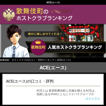
ACE(エース)
歌舞伎町 ホストクラブの口コミ・評判ランキング
>
ACE(エース)
ACE(エース)
ACE(エース)の口コミ・評判
ACEとは 新宿歌舞伎町に店舗を構えるACEは、
池袋にあるVividとともにイケパラグループの
...続きを見る